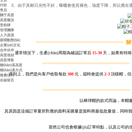
付款
3、由于其耐日光性不好，曝曬會使其褪色，強度下降，所以應在通風處
售后
關于高普
高普概況
里程碑
管理團隊
人力資源
新聞動態(tài)
=================================
關
企業(yè)文化
合作伙伴
通常情況下，生產(chǎn)周期為確認訂單后
15-30
天，如果有特殊情
高普視頻
高普博客
=================================
聯(lián)系高普
聯(lián)系方式
原則上，我們是向客戶收取每款
300
元，屆時會提供
2-3
頂樣帽，但是
推薦住行
在線留言
=================================
以棒球帽的款式而論，本帽
其原因是這個訂單量所對應的面料采購量是面料商最低批量值，同時我司的生產(c
當然公司也會根據(jù)訂單特點，以及公司的生