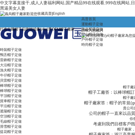
中文字幕直接干,成人人妻福利网站,国产精品99在线观看,999在线网站,
黑逼美女人妻
收藏高普
|
English
高普首頁
中國帽類產(chǎn)品優(yōu)質(zhì)生產(chǎn)商
運動帽子定做
打造中國帽子品牌領域優(yōu)秀OEM帽子廠家
跑步帽子定做
登山帽子定做
戶外帽子定做
時尚帽子定做
時裝帽子定做
鴨舌帽子定做
雷鋒帽子定做
大沿帽子定做
漁夫帽子定做
牛仔帽子定做
貝雷帽子定做
棒球帽子定做
帽子廠家
棒球帽子定做
帽子工廠答：以棒球帽訂單而論
平頂帽子定做
帽子廠
貨車帽子定做
帽子廠家答：帽子的常規(guī)
平沿帽子定做
貴公司的
遮陽帽子定做
公司的帽子一直來以品質(zh
空頂帽子定做
你
毛線帽子定做
考慮到我們目標客戶既重
滑雪帽子定做
帽子廠家，你
提花帽子定做
帽子廠家答：浙江高普服飾