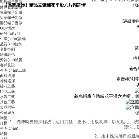
毛線帽子定做
【高普服飾】精品立體繡花平沿六片帽詳情
您
針織套裝定做
兒童帽子定做
兒童帽子定做
【高普服飾
嬰兒帽子定做
OEM能力
研發(fā)設計
生產(chǎn)設備
品質(zhì)控制
款
交期控制
驗廠評估
特
資質(zhì)證書
客戶見證
適合季
生產(chǎn)工藝
面料選擇
定做棒球帽咨
輔料選擇
繡花工藝
印花工藝
義烏帽廠立體繡花平沿六片帽，個性平
水洗工藝
其他工藝
常見問答
公司總況
保
詢盤
1、洗滌時要輕揉輕洗，忌用力猛，更不可用板刷刷，以免
打樣
浸泡，則
生產(chǎn)
驗貨
2、用中性洗滌劑或低
交貨