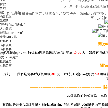
付款
2、用中性洗滌劑或低堿洗滌劑
售后
關(guān)于高普
3、由于其耐日光性不好，曝曬會(huì)使其褪色，強(qiáng)度下降，所
高普概況
磨，少拉扯
里程碑
管理團(tuán)隊(duì)
人力資源
新聞動(dòng)態(tài)
企業(yè)文化
合作伙伴
=================================
關(gu
高普視頻
高普博客
通常情況下，生產(chǎn)周期為確認(rèn)訂單后
15-30
天，如果有特殊情況
聯(lián)系高普
聯(lián)系方式
推薦住行
=================================
關(g
在線留言
原則上，我們是向客戶收取每款
300
元，屆時(shí)會(huì)提供
2-3
頂樣帽
(
=================================
關
以棒球帽的款式而論，本
其原因是這個(gè)訂單量所對(duì)應(yīng)的面料采購(gòu)量是面料商最低