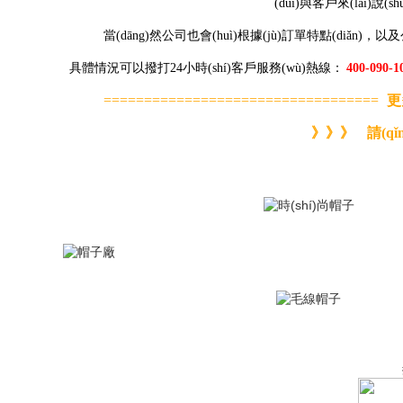
(duì)與客戶來(lái)說(sh
當(dāng)然公司也會(huì)根據(jù)訂單特點(diǎn)
具體情況可以撥打24小時(shí)客戶服務(wù)熱線：
400-090-1
==================================
更
》》》
請(qǐn