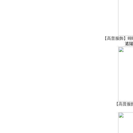
【高普服飾】蝴蝶結
遮陽
【高普服