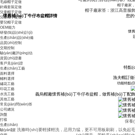
毛線帽子定做
帽子廠家，你
針織套裝定做
帽子廠家答：浙江高普服飾有限公
兒童帽子定做
懷舊補(bǔ)丁牛仔布盆帽詳情
您的
兒童帽子定做
嬰兒帽子定做
OEM能力
懷舊
研發(fā)設(shè)計(jì)
生產(chǎn)設(shè)備
品質(zhì)控制
交期控制
驗(yàn)廠評(píng)估
資質(zhì)證書
客戶見(jiàn)證
特點(d
生產(chǎn)工藝
面料選擇
漁夫帽訂做咨
輔料選擇
功能特點(di
繡花工藝
印花工藝
義烏帽廠懷舊補(bǔ)丁牛仔布盆帽，做舊補(bǔ)丁配飾帶來(
水洗工藝
其他工藝
常見(jiàn)問(wèn)答
公司總況
詢盤
打樣
保養(
生產(chǎn)
1、洗滌時(shí)要輕揉輕洗，忌用力猛，更不可用板刷刷，以免起毛
驗(yàn)貨
(shí)擰干。若較長(zhǎng)時(shí
交貨