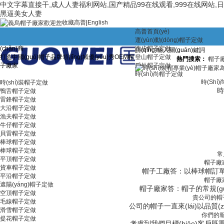
中文字幕直接干,成人人妻福利网站,国产精品99在线观看,999在线网站,
黑逼美女人妻
收藏高普
|
English
高普首頁(yè)
中國(guó)帽類產(chǎn)品優(yōu)質(zhì)生產
運(yùn)動(dòng)帽子定做
(chǎn)商
跑步帽子定做
打造中國(guó)帽子品牌領(lǐng)域優(yōu)秀OEM帽
登山帽子定做
熱門搜索：
帽子
子廠家
戶外帽子定做
時(shí)尚帽子定做
時(shí
時(shí)裝帽子定做
時
鴨舌帽子定做
雷鋒帽子定做
大沿帽子定做
漁夫帽子定做
牛仔帽子定做
貝雷帽子定做
棒球帽子定做
棒球帽子定做
常
平頂帽子定做
帽子廠家
貨車帽子定做
帽子工廠答：以棒球帽訂單而論
平沿帽子定做
帽子廠家
遮陽(yáng)帽子定做
帽子廠家答：帽子的常規(guī)包
空頂帽子定做
貴公司的帽子市
毛線帽子定做
公司的帽子一直來(lái)以品質(zhì)和
滑雪帽子定做
你們的報(
提花帽子定做
考慮到我們目標(biāo)客戶既重視價(